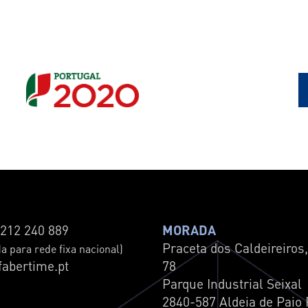
212 240 889
MORADA
Praceta dos Caldeireiros,
 para rede fixa nacional)
fabertime.pt
78
Parque Industrial Seixal
2840-587 Aldeia de Paio 