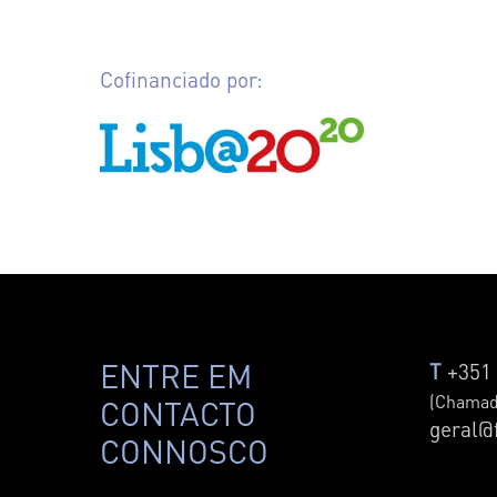
Cofinanciado por:
ENTRE EM
T
+351 
(Chamada
CONTACTO
geral@
CONNOSCO